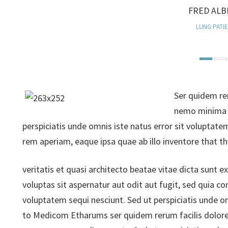
FRED ALB
FRED ALB
HEART PATI
LUNG PATI
Ser quidem re
nemo minima r
perspiciatis unde omnis iste natus error sit volupt
rem aperiam, eaque ipsa quae ab illo inventore that t
veritatis et quasi architecto beatae vitae dicta sunt
voluptas sit aspernatur aut odit aut fugit, sed quia 
voluptatem sequi nesciunt. Sed ut perspiciatis unde 
to Medicom Etharums ser quidem rerum facilis dolor