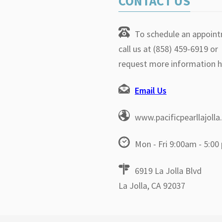
CONTACT US
To schedule an appoin
call us at (858) 459-6919 or
request more information h
Email Us
www.pacificpearllajoll
Mon - Fri 9:00am - 5:00
6919 La Jolla Blvd
La Jolla, CA 92037