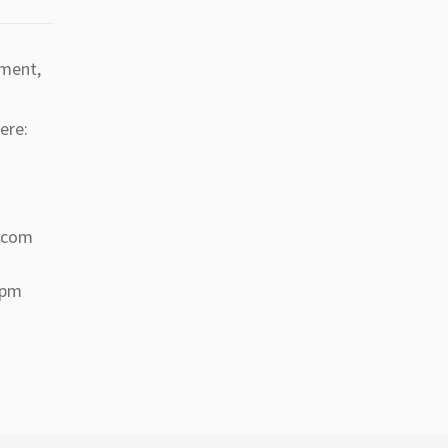
tment,
ere:
a.com
 pm