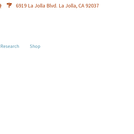
9
6919 La Jolla Blvd. La Jolla, CA 92037
 Research
Shop