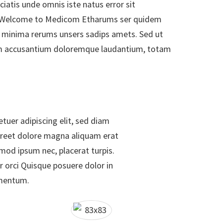
atis unde omnis iste natus error sit
 Welcome to Medicom Etharums ser quidem
o minima rerums unsers sadips amets. Sed ut
atem accusantium doloremque laudantium, totam
tuer adipiscing elit, sed diam
reet dolore magna aliquam erat
smod ipsum nec, placerat turpis.
r orci Quisque posuere dolor in
mentum.