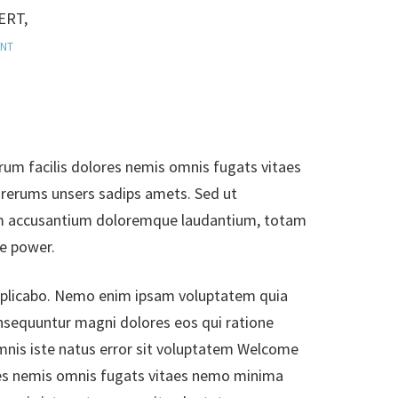
ERT,
ERT,
ENT
ENT
rum facilis dolores nemis omnis fugats vitaes
erums unsers sadips amets. Sed ut
atem accusantium doloremque laudantium, totam
he power.
 explicabo. Nemo enim ipsam voluptatem quia
consequuntur magni dolores eos qui ratione
omnis iste natus error sit voluptatem Welcome
es nemis omnis fugats vitaes nemo minima